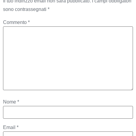
Il tuo indirizzo email non sarà pubblicato.
I campi obbligatori
sono contrassegnati
*
Commento
*
Nome
*
Email
*