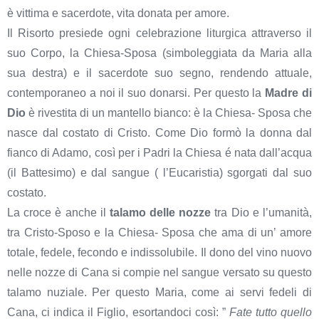
è vittima e sacerdote, vita donata per amore.
Il Risorto presiede ogni celebrazione liturgica attraverso il
suo Corpo, la Chiesa-Sposa (simboleggiata da Maria alla
sua destra) e il sacerdote suo segno, rendendo attuale,
contemporaneo a noi il suo donarsi. Per questo la
Madre di
Dio
è rivestita di un mantello bianco: è la Chiesa- Sposa che
nasce dal costato di Cristo. Come Dio formò la donna dal
fianco di Adamo, così per i Padri la Chiesa é nata dall’acqua
(il Battesimo) e dal sangue ( l’Eucaristia) sgorgati dal suo
costato.
La croce è anche il
talamo delle nozze
tra Dio e l’umanità,
tra Cristo-Sposo e la Chiesa- Sposa che ama di un’ amore
totale, fedele, fecondo e indissolubile. Il dono del vino nuovo
nelle nozze di Cana si compie nel sangue versato su questo
talamo nuziale. Per questo Maria, come ai servi fedeli di
Cana, ci indica il Figlio, esortandoci così: ”
Fate tutto quello