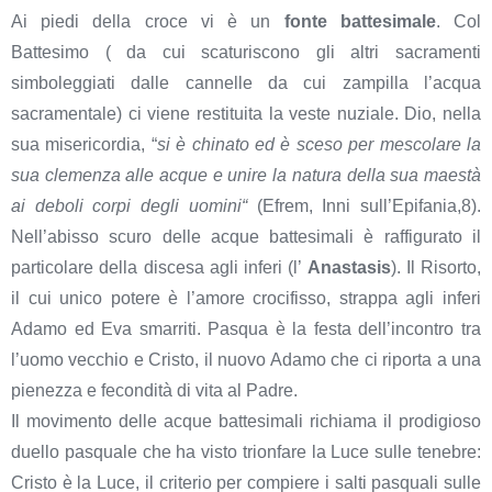
Ai piedi della croce vi è un
fonte battesimale
. Col
Battesimo ( da cui scaturiscono gli altri sacramenti
simboleggiati dalle cannelle da cui zampilla l’acqua
sacramentale) ci viene restituita la veste nuziale. Dio, nella
sua misericordia, “
si è chinato ed è sceso per mescolare la
sua clemenza alle acque e unire la natura della sua maestà
ai deboli corpi degli uomini“
(Efrem, Inni sull’Epifania,8).
Nell’abisso scuro delle acque battesimali è raffigurato il
particolare della discesa agli inferi (l’
Anastasis
). Il Risorto,
il cui unico potere è l’amore crocifisso, strappa agli inferi
Adamo ed Eva smarriti. Pasqua è la festa dell’incontro tra
l’uomo vecchio e Cristo, il nuovo Adamo che ci riporta a una
pienezza e fecondità di vita al Padre.
Il movimento delle acque battesimali richiama il prodigioso
duello pasquale che ha visto trionfare la Luce sulle tenebre:
Cristo è la Luce, il criterio per compiere i salti pasquali sulle